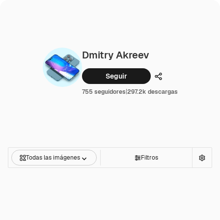
Dmitry Akreev
Seguir
Compartir
755 seguidores
|
297.2k descargas
Todas las imágenes
Filtros