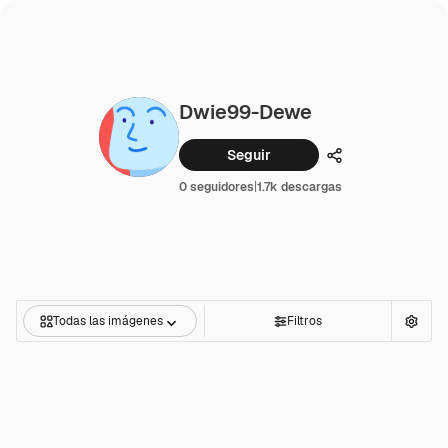
Dwie99-Dewe
Seguir
Compartir
0 seguidores
|
1.7k descargas
Todas las imágenes
Filtros