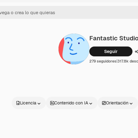
Fantastic Studi
Seguir
279 seguidores
|
317.8k des
Licencia
Contenido con IA
Orientación