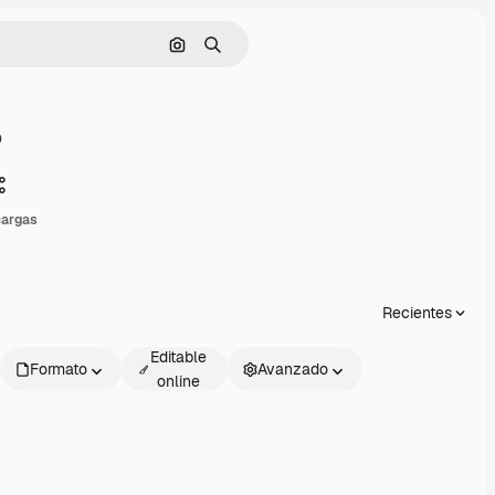
Buscar por imagen
Buscar
o
Compartir
cargas
Recientes
Editable
Formato
Avanzado
online