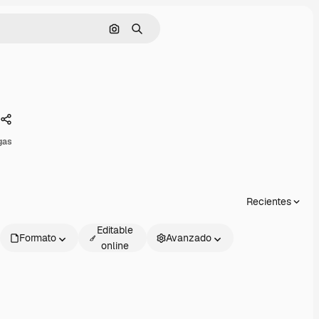
Buscar por imagen
Buscar
Compartir
gas
Recientes
Editable
Formato
Avanzado
online