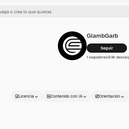
GlambGarb
Seguir
1 seguidores
|
9.9k descar
Licencia
Contenido con IA
Orientación