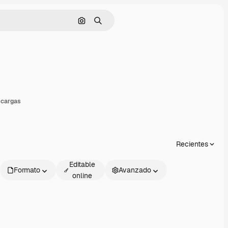
Buscar por imagen
Buscar
ompartir
scargas
Recientes
Editable
Formato
Avanzado
online