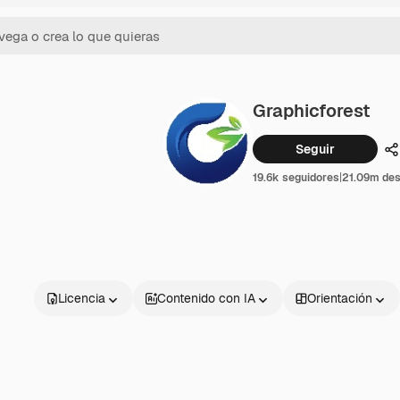
Graphicforest
Seguir
C
19.6k seguidores
|
21.09m de
Licencia
Contenido con IA
Orientación