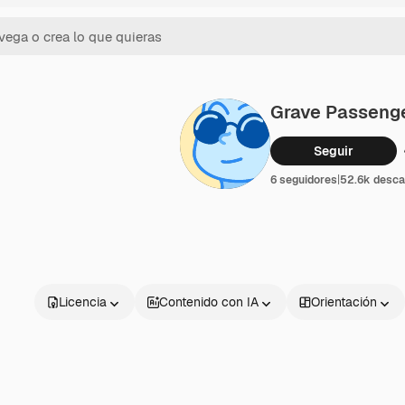
Grave Passeng
Seguir
6 seguidores
|
52.6k desca
Licencia
Contenido con IA
Orientación