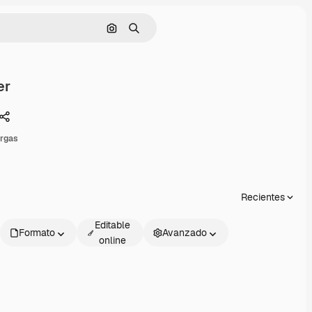
Buscar por imagen
Buscar
er
Compartir
rgas
Recientes
Editable
Formato
Avanzado
online