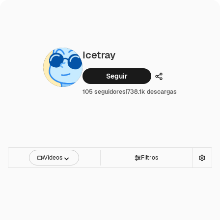
Icetray
Seguir
Compartir
105 seguidores
|
738.1k descargas
Vídeos
Filtros