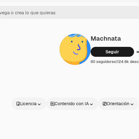
Machnata
Seguir
60 seguidores
|
124.6k desc
Licencia
Contenido con IA
Orientación