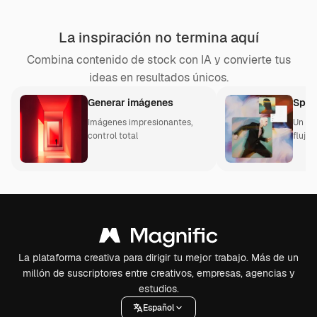
La inspiración no termina aquí
Combina contenido de stock con IA y convierte tus
ideas en resultados únicos.
Generar imágenes
Spac
Imágenes impresionantes,
Un li
control total
flujos
La plataforma creativa para dirigir tu mejor trabajo. Más de un
millón de suscriptores entre creativos, empresas, agencias y
estudios.
Español