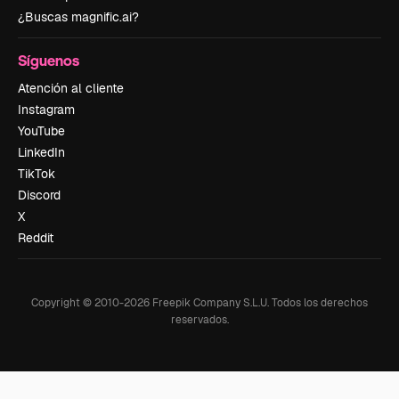
¿Buscas magnific.ai?
Síguenos
Atención al cliente
Instagram
YouTube
LinkedIn
TikTok
Discord
X
Reddit
Copyright © 2010-
2026
Freepik Company S.L.U.
Todos los derechos
reservados
.