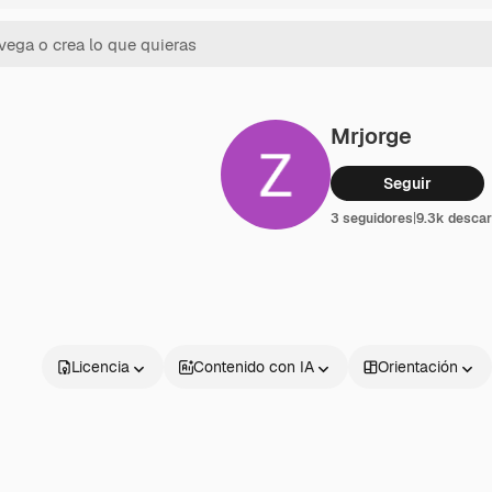
Mrjorge
Seguir
3 seguidores
|
9.3k desca
Licencia
Contenido con IA
Orientación