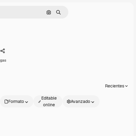
Buscar por imagen
Buscar
Compartir
rgas
Recientes
Editable
Formato
Avanzado
online