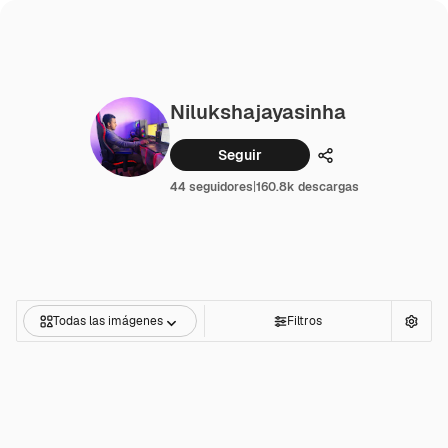
Nilukshajayasinha
Seguir
Compartir
44 seguidores
|
160.8k descargas
Todas las imágenes
Filtros