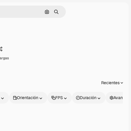
Buscar por imagen
Buscar
Compartir
argas
Recientes
Orientación
FPS
Duración
Avanzad