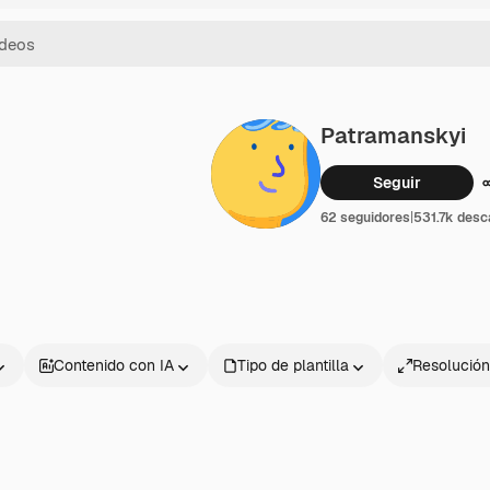
Patramanskyi
Seguir
62 seguidores
|
531.7k desc
Contenido con IA
Tipo de plantilla
Resolución