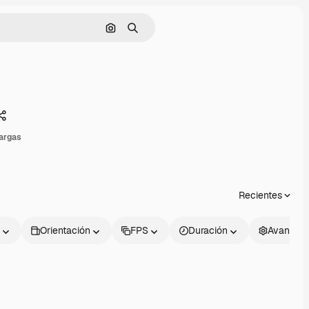
Buscar por imagen
Buscar
Compartir
argas
Recientes
Orientación
FPS
Duración
Avanzad