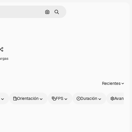
Buscar por imagen
Buscar
Compartir
argas
Recientes
Orientación
FPS
Duración
Avanzad