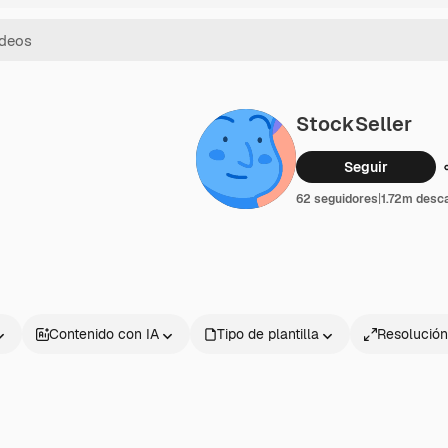
StockSeller
Seguir
62 seguidores
|
1.72m desc
Contenido con IA
Tipo de plantilla
Resolución