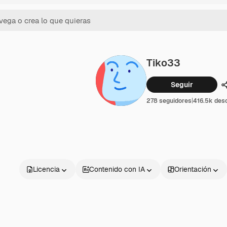
Tiko33
Seguir
278 seguidores
|
416.5k des
Licencia
Contenido con IA
Orientación