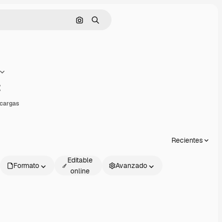
Buscar por imagen
Buscar
ompartir
cargas
Recientes
Editable
Formato
Avanzado
online