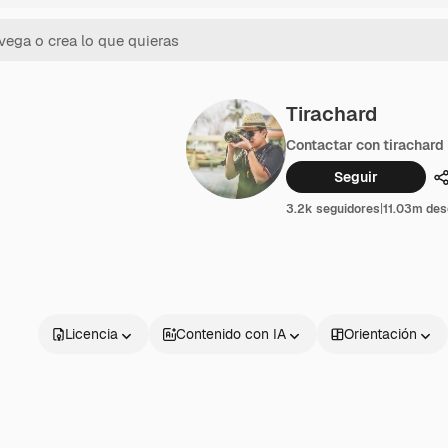
Tirachard
Contactar con tirachard
Seguir
C
3.2k seguidores
|
11.03m des
Licencia
Contenido con IA
Orientación