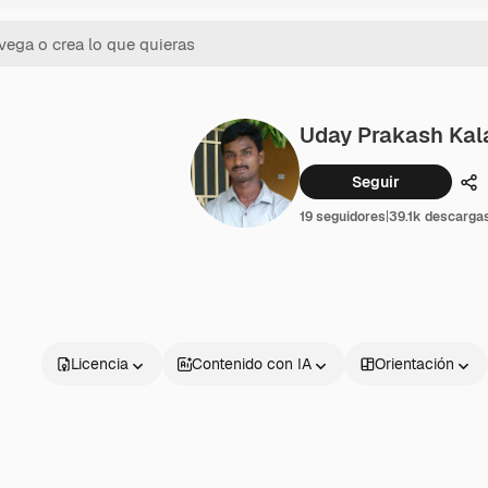
Uday Prakash Kal
Seguir
Co
19 seguidores
|
39.1k descarga
Licencia
Contenido con IA
Orientación