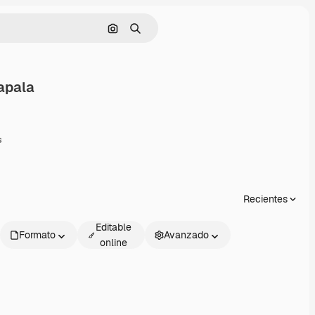
Buscar por imagen
Buscar
apala
mpartir
s
Recientes
Editable
Formato
Avanzado
online