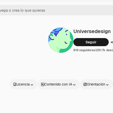
Universedesign
Seguir
819 seguidores
|
281.7k des
Licencia
Contenido con IA
Orientación