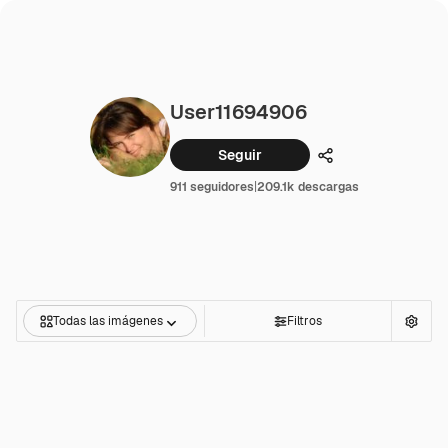
User11694906
Seguir
Compartir
911 seguidores
|
209.1k descargas
Todas las imágenes
Filtros