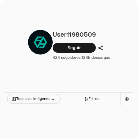
User11980509
Seguir
Compartir
424 seguidores
|
124k descargas
Todas las imágenes
Filtros