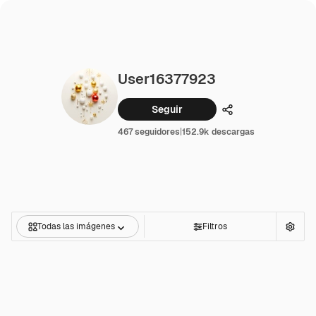
User16377923
Seguir
Compartir
467 seguidores
|
152.9k descargas
Todas las imágenes
Filtros