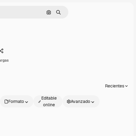
Buscar por imagen
Buscar
Compartir
argas
Recientes
Editable
Formato
Avanzado
online