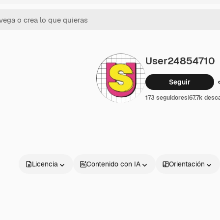
User24854710
Seguir
173 seguidores
|
67.7k desc
Licencia
Contenido con IA
Orientación