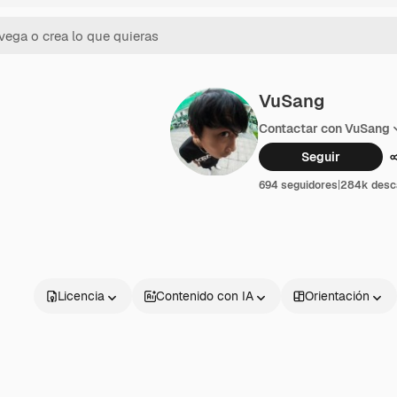
VuSang
Contactar con VuSang
Seguir
694 seguidores
|
284k desc
Licencia
Contenido con IA
Orientación