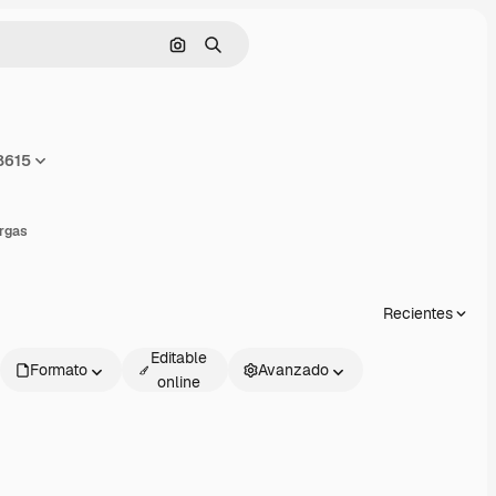
Buscar por imagen
Buscar
8615
ompartir
rgas
Recientes
Editable
Formato
Avanzado
online