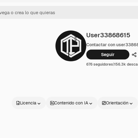
User33868615
Contactar con user3386
Seguir
C
676 seguidores
|
156.3k desca
Licencia
Contenido con IA
Orientación