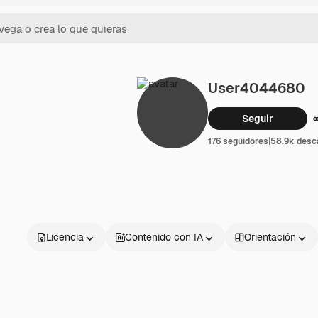
User4044680
Seguir
176 seguidores
|
58.9k desc
Licencia
Contenido con IA
Orientación