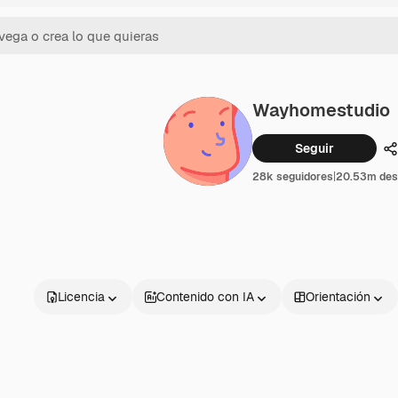
Wayhomestudio
Seguir
C
28k seguidores
|
20.53m des
Licencia
Contenido con IA
Orientación