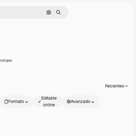
Buscar por imagen
Buscar
ompartir
cargas
Recientes
Editable
Formato
Avanzado
online