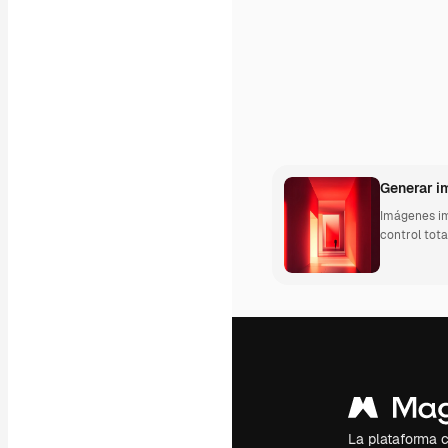
Mockups
Vídeos
Clips de vídeo
Motion graphics
Plantillas de vídeos
Iconos
Modelos 3D
Fuentes
Generar 
Imágenes im
control tota
La plataforma cr