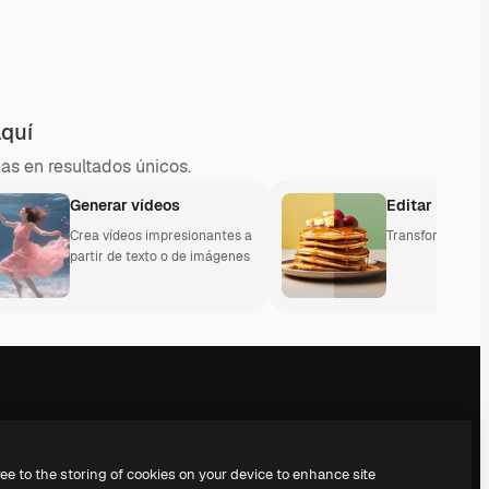
aquí
as en resultados únicos.
Generar vídeos
Editar imáge
Crea vídeos impresionantes a
Transforma y ed
partir de texto o de imágenes
l
Empresa
Síguenos
ree to the storing of cookies on your device to enhance site
Precios
Atención al cliente