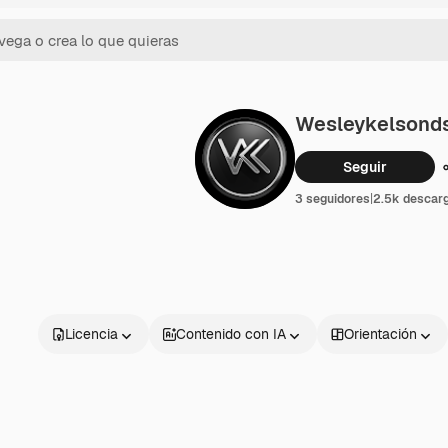
Wesleykelsond
Seguir
3 seguidores
|
2.5k descar
Licencia
Contenido con IA
Orientación