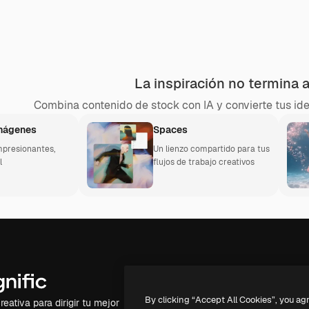
La inspiración no termina 
Combina contenido de stock con IA y convierte tus ide
imágenes
Spaces
presionantes,
Un lienzo compartido para tus
l
flujos de trabajo creativos
Productos
Información úti
By clicking “Accept All Cookies”, you ag
eativa para dirigir tu mejor
Spaces
Academy