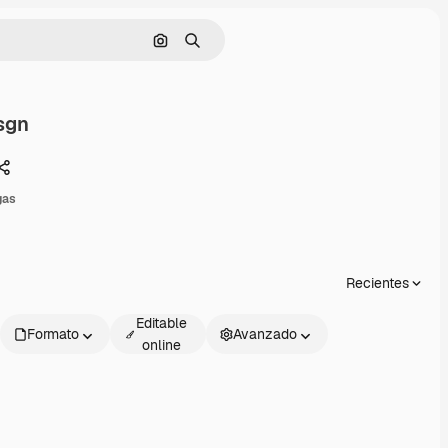
Buscar por imagen
Buscar
sgn
Compartir
gas
Recientes
Editable
Formato
Avanzado
online