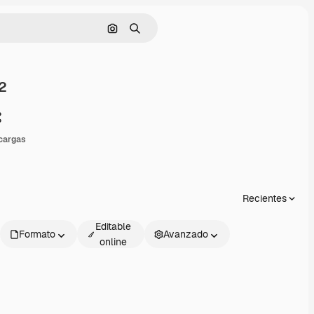
Buscar por imagen
Buscar
2
Compartir
cargas
Recientes
Editable
Formato
Avanzado
online