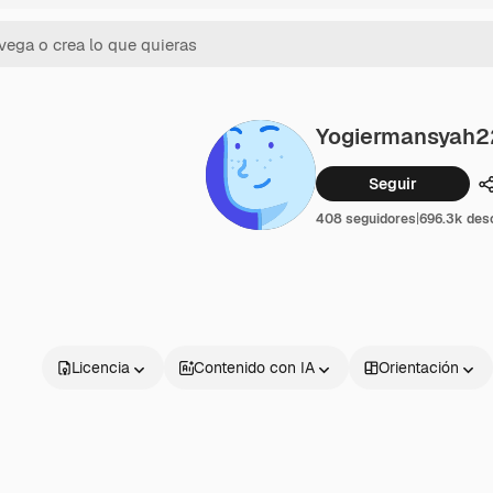
Yogiermansyah2
Seguir
408 seguidores
|
696.3k des
Licencia
Contenido con IA
Orientación