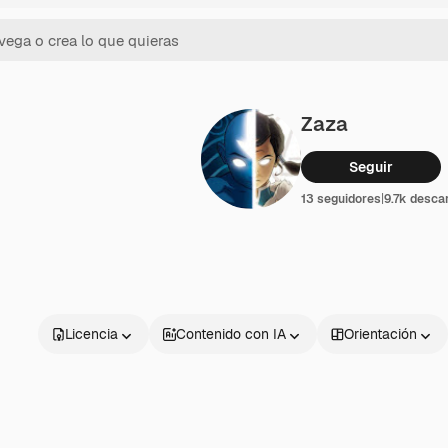
Zaza
Seguir
13 seguidores
|
9.7k desca
Licencia
Contenido con IA
Orientación