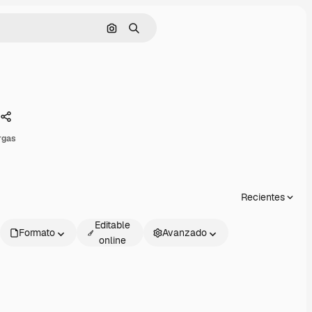
Buscar por imagen
Buscar
Compartir
rgas
Recientes
Editable
Formato
Avanzado
online