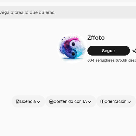
Zffoto
Seguir
634 seguidores
|
675.6k des
Licencia
Contenido con IA
Orientación