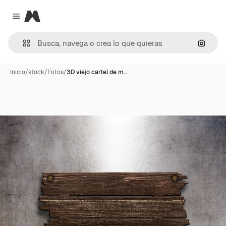
Magnific
Close menu
Buscar
Inicio
/
stock
/
Fotos
/
3D viejo cartel de m…