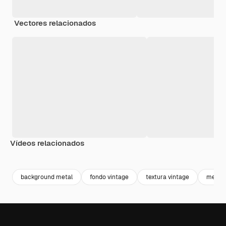
Vectores relacionados
Vídeos relacionados
Premium
Premium
Generado por IA
Premium
Premium
background metal
fondo vintage
textura vintage
metall