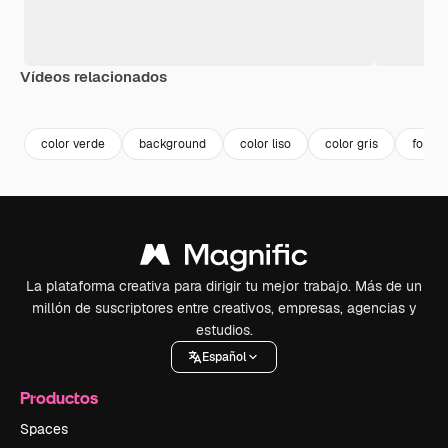
Vídeos relacionados
Premium
Premium
Premium
Premium
color verde
background
color liso
color gris
fondo 
La plataforma creativa para dirigir tu mejor trabajo. Más de un
millón de suscriptores entre creativos, empresas, agencias y
estudios.
Español
Productos
Spaces