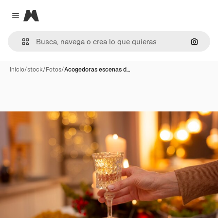
Magnific
Close menu
Buscar
Inicio
/
stock
/
Fotos
/
Acogedoras escenas d…