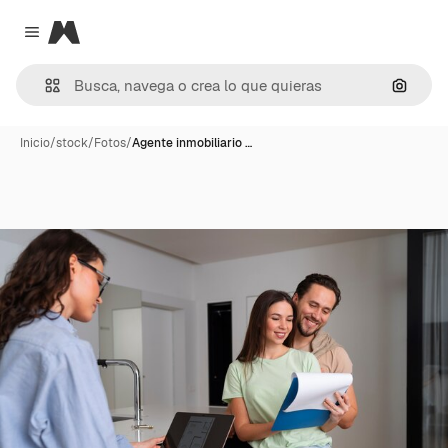
Magnific
Close menu
Buscar
Inicio
/
stock
/
Fotos
/
Agente inmobiliario …