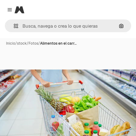
Magnific
Close menu
Buscar
Inicio
/
stock
/
Fotos
/
Alimentos en el carr…