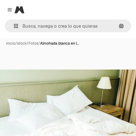
Magnific
Close menu
Buscar
Inicio
/
stock
/
Fotos
/
Almohada blanca en l…