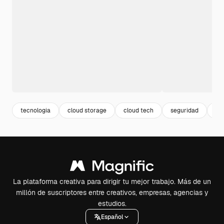
tecnologia
cloud storage
cloud tech
seguridad
se
La plataforma creativa para dirigir tu mejor trabajo. Más de un
millón de suscriptores entre creativos, empresas, agencias y
estudios.
Español