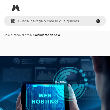
Magnific
Close menu
Buscar
Inicio
/
stock
/
Fotos
/
Alojamiento de sitio…