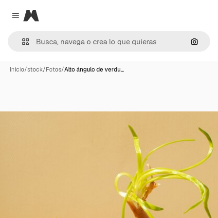
Magnific
Close menu
Buscar
Inicio
/
stock
/
Fotos
/
Alto ángulo de verdu…