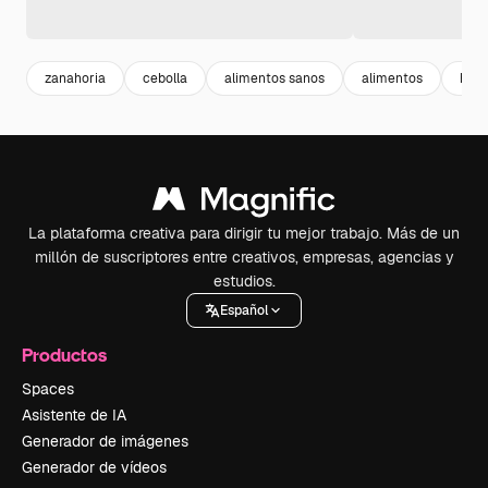
zanahoria
cebolla
alimentos sanos
alimentos
heal
La plataforma creativa para dirigir tu mejor trabajo. Más de un
millón de suscriptores entre creativos, empresas, agencias y
estudios.
Español
Productos
Spaces
Asistente de IA
Generador de imágenes
Generador de vídeos