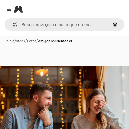
Magnific
Close menu
Buscar
Inicio
/
stock
/
Fotos
/
Amigos sonrientes di…