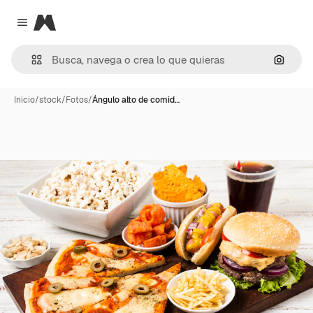
Magnific
Close menu
Buscar
Inicio
/
stock
/
Fotos
/
Ángulo alto de comid…