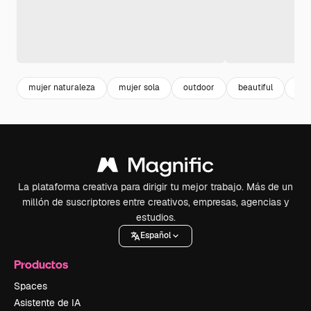
mujer naturaleza
mujer sola
outdoor
beautiful
muj
La plataforma creativa para dirigir tu mejor trabajo. Más de un
millón de suscriptores entre creativos, empresas, agencias y
estudios.
Español
Productos
Spaces
Asistente de IA