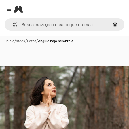
Magnific
Close menu
Buscar
Inicio
/
stock
/
Fotos
/
Ángulo bajo hembra e…