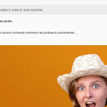
en jardin…
Ansioso joven jardinero eslavo vistiendo sombrero de jardinería sosteniendo pepino y calabaza en naranja