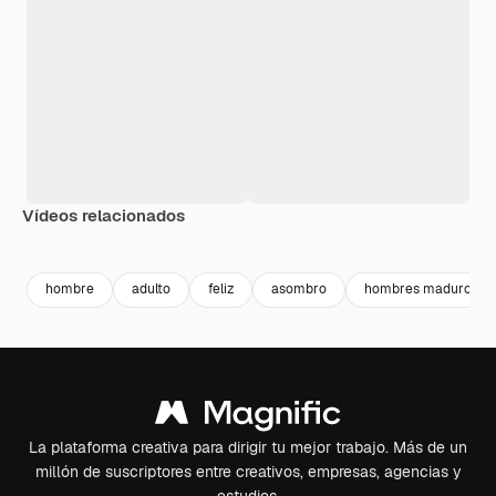
Vídeos relacionados
Premium
Premium
hombre
adulto
feliz
asombro
hombres maduros
La plataforma creativa para dirigir tu mejor trabajo. Más de un
millón de suscriptores entre creativos, empresas, agencias y
estudios.