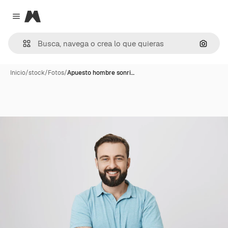
Magnific
Close menu
Buscar
Inicio
/
stock
/
Fotos
/
Apuesto hombre sonri…