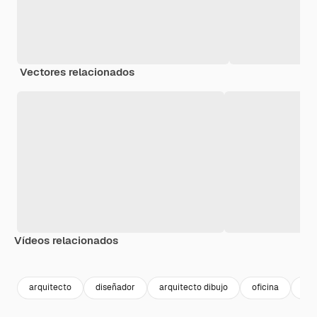
Vectores relacionados
Vídeos relacionados
Premium
Premium
Premium
Premium
arquitecto
diseñador
arquitecto dibujo
oficina
muj