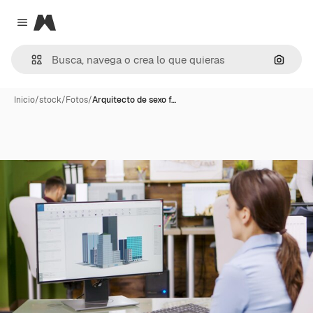
Magnific
Close menu
Buscar
Inicio
/
stock
/
Fotos
/
Arquitecto de sexo f…