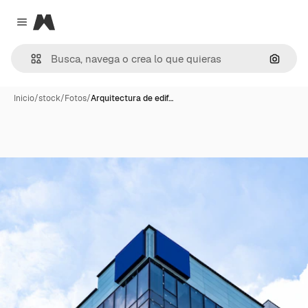
Magnific
Close menu
Buscar
Inicio
/
stock
/
Fotos
/
Arquitectura de edif…