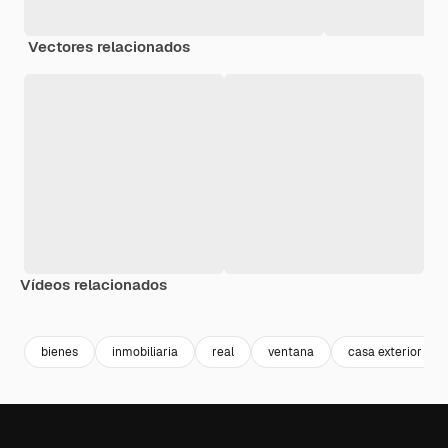
Vectores relacionados
Vídeos relacionados
Premium
Premium
Premium
Premium
bienes
inmobiliaria
real
ventana
casa exterior