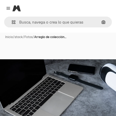
Magnific
Close menu
Buscar
Inicio
/
stock
/
Fotos
/
Arreglo de colección…