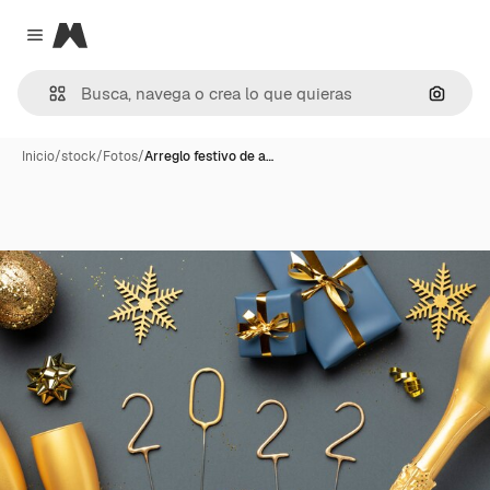
Magnific
Close menu
Buscar
Inicio
/
stock
/
Fotos
/
Arreglo festivo de a…