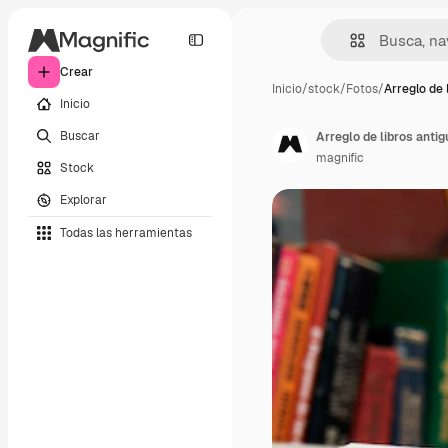
Crear
Inicio
/
stock
/
Fotos
/
Arreglo de 
Inicio
Buscar
Arreglo de libros ant
magnific
Stock
Explorar
Todas las herramientas