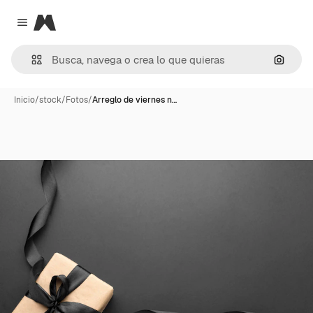
Magnific
Close menu
Buscar
Inicio
/
stock
/
Fotos
/
Arreglo de viernes n…