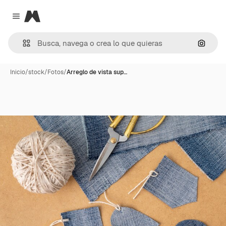
Magnific
Close menu
Buscar
Inicio
/
stock
/
Fotos
/
Arreglo de vista sup…